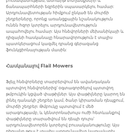
բուսականության, անհարթ տեղանքների և
ճանապարհների եզրերին սպասարկելու համար:
Արդյունավետության հիմքում ընկած են մուրճի
շեղբերները, որոնք առանցքային նշանակություն
ունեն հզոր կտրելու արդյունավետություն
ապահովելու համար: Այս հնձվորների մեխանիկայի և
դիզայնի հասկանալը հնարավորություն է տալիս
պատկերացում կազմել դրանց գերազանց
ֆունկցիոնալության մասին:
Հասկանալով Flail Mowers
Ֆլեյլ հնձվորները տարբերվում են ավանդական
պտտվող հնձվորներից՝ օգտագործելով պտտվող
թմբուկին կցված փաթիլներ: Այս փաթիլները կարող են
լինել դանակի շեղբեր կամ, ծանր կիրառման դեպքում,
մուրճի շեղբեր: Թմբուկը պտտվում է մեծ
արագությամբ, և կենտրոնախույս ուժի հետևանքով
փաթիլները տարածվում են դեպի դուրս՝
արդյունավետորեն կտրելով բուսականությունը: Այս
դիզայնը թույլ է տալիս արդյունավետ կառավարել