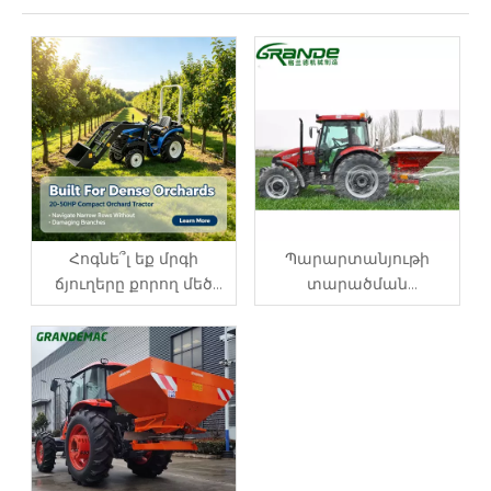
Հոգնե՞լ եք մրգի
Պարարտանյութի
ճյուղերը քորող մեծ
տարածման
տրակտորներից: 20-
հրահանգներ
50HP Blue Compact
Orchard տրակտորը
լուծում է այն